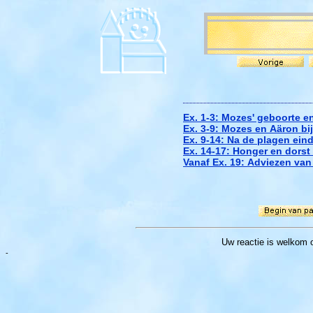
Ex. 1-3: Mozes' geboorte e
Ex. 3-9: Mozes en Aäron bij
Ex. 9-14: Na de plagen einde
Ex. 14-17: Honger en dorst 
Vanaf Ex. 19: Adviezen va
Uw reactie
is welkom 
-