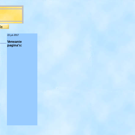
22-jul-2017
Verwante
pagina's: