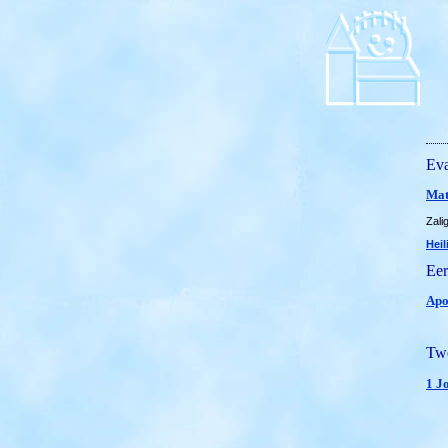
Eva
Mat
Zali
Heil
Eer
Apo
Twe
1 J