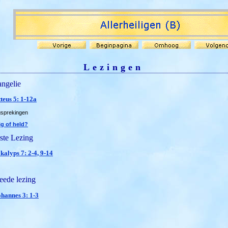
Lezingen
ngelie
teus 5: 1-12a
gsprekingen
ig of held?
ste Lezing
kalyps 7: 2-4, 9-14
ede lezing
ohannes 3: 1-3