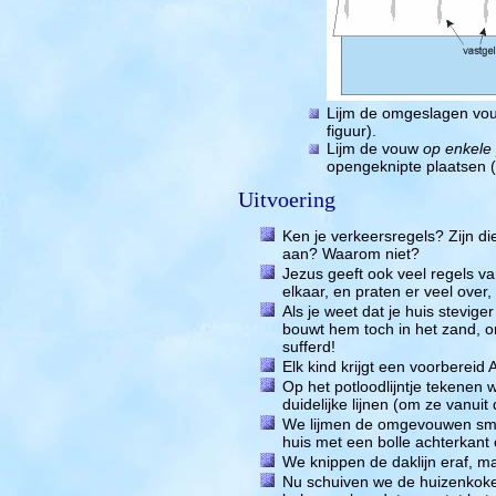
Lijm de omgeslagen vouw
figuur).
Lijm de vouw
op enkele
opengeknipte plaatsen (z
Uitvoering
Ken je verkeersregels? Zijn d
aan? Waarom niet?
Jezus geeft ook veel regels v
elkaar, en praten er veel over
Als je weet dat je huis stevige
bouwt hem toch in het zand, o
sufferd!
Elk kind krijgt een voorbereid 
Op het potloodlijntje tekenen w
duidelijke lijnen (om ze vanui
We lijmen de omgevouwen smal
huis met een bolle achterkant 
We knippen de daklijn eraf, m
Nu schuiven we de huizenkoker