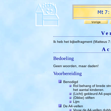
Ve
Ik heb het bijbelfragment (Matteus 7
Ac
Bedoeling
Geen woorden, maar daden!
Voorbereiding
Benodigd
Rol behang of brede str
het aantal kinderen.
(Licht) gekleurd A4-papi
(Dikke) stiften
Lijm
De A4-vellen
Vouw de A4-vellen dubbe