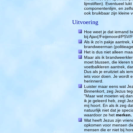
lijmstiften). Eventueel luk
componentenlijm, en zelf
ook bruikbaar zijn kleine v
Uitvoering
Hoe weet je dat iemand br
bij Ajax(/Feijenoord/PSV
Als ik zo'n pakje aantrek,
brandweerman (politieagen
Het is dus niet alleen maa
Maar als ik brandweerkler
moet blussen, die kleren t
voetbalkleren aantrek, dan
Dus als je eruitziet als i
iets voor doen. Je wordt e
herinnerd.
Luister maar eens wat Jez
Binnenkort, zeg Jezus tegen
"Maar wat moeten wij dan
ik je geleerd heb, zegt J
mij hoort. En als ik zeg d
natuurlijk niet dat je spec
waardoor ze het
merken.
Wat heeft Jezus zijn vrien
opkomen voor mensen di
mensen die er niet bij hor