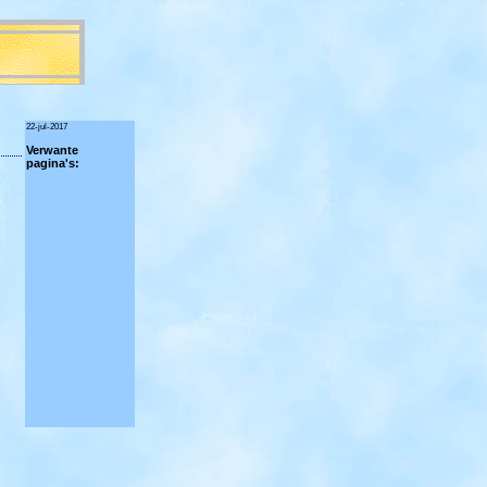
22-jul-2017
Verwante
pagina's: