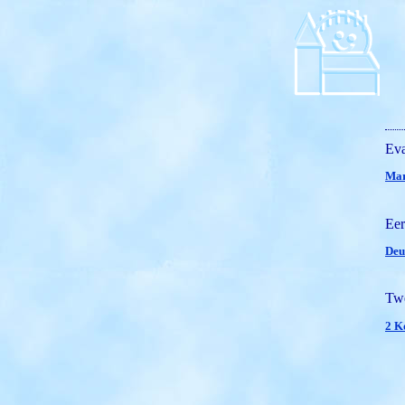
Eva
Mar
Eer
Deu
Twe
2 K