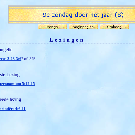
Lezingen
ngelie
cus 2:23-3:6
? of -36?
ste Lezing
teronomium 5:12-15
ede lezing
orintiërs 4:6-11